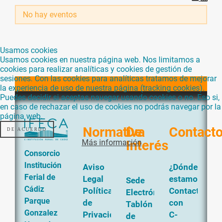
No hay eventos
Usamos cookies
Usamos cookies en nuestra página web. Nos limitamos a
cookies para realizar analíticas y cookies de gestión de
sesiones. Con las cookies para analíticas tratamos de mejorar
la experiencia de uso de nuestra página (tracking cookies).
Puedes decidir si aceptas navegar usando cookies o no. Eso si,
en caso de rechazar el uso de cookies no podrás navegar por la
página web.
Normativa
De
Contact
DE ACUERDO
Más información
Interés
Consorcio
Institución
Aviso
¿Dónde
Ferial de
Legal
estamos?
Sede
Cádiz
Política
Contacta
Electrónica
Parque
de
con
Tablón
Gonzalez
Privacidad
C-
de